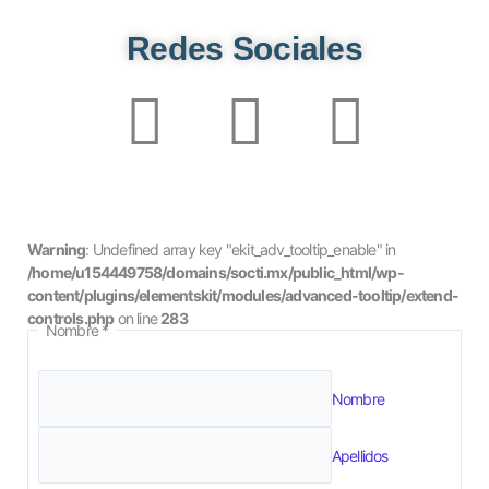
Redes Sociales
F
L
W
a
i
h
c
n
a
Warning
: Undefined array key "ekit_adv_tooltip_enable" in
/home/u154449758/domains/socti.mx/public_html/wp-
e
k
t
content/plugins/elementskit/modules/advanced-tooltip/extend-
controls.php
on line
283
Nombre
*
b
e
s
Nombre
o
d
a
Apellidos