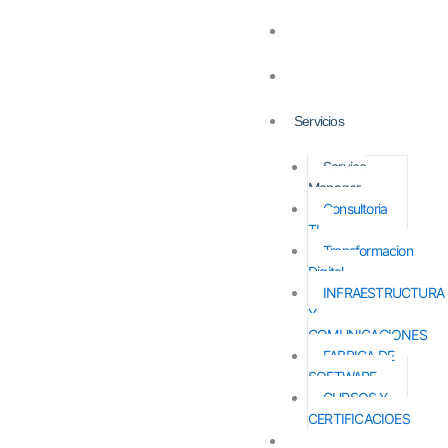
Home
Conocenos
Servicios
Service
Manager
Consultoria
TI
Transformacion
Digital
INFRAESTRUCTURA
Y
COMUNICACIONES
FABRICA DE
SOFTWARE
CURSOS Y
CERTIFICACIOES
Contactanos