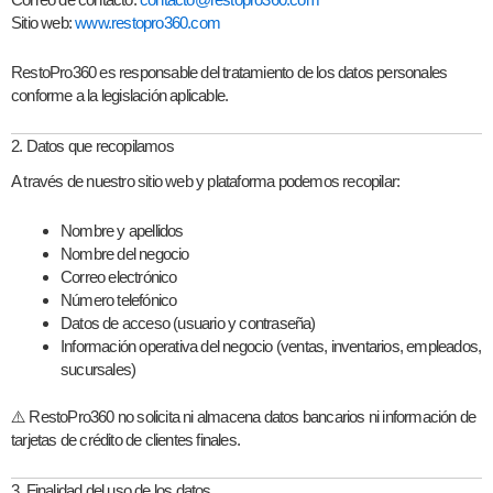
Sitio web:
www.restopro360.com
RestoPro360 es responsable del tratamiento de los datos personales
conforme a la legislación aplicable.
2. Datos que recopilamos
A través de nuestro sitio web y plataforma podemos recopilar:
Nombre y apellidos
Nombre del negocio
Correo electrónico
Número telefónico
Datos de acceso (usuario y contraseña)
Información operativa del negocio (ventas, inventarios, empleados,
sucursales)
⚠️ RestoPro360
no solicita ni almacena datos bancarios ni información de
tarjetas de crédito de clientes finales
.
3. Finalidad del uso de los datos