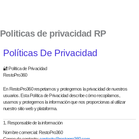
Ir
al
contenido
Politicas de privacidad RP
Políticas De Privacidad
🔐 Política de Privacidad
RestoPro360
En RestoPro360 respetamos y protegemos la privacidad de nuestros
usuarios. Esta Política de Privacidad describe cómo recopilamos,
usamos y protegemos la información que nos proporcionas al utilizar
nuestro sitio web y plataforma.
1. Responsable de la información
Nombre comercial:
RestoPro360
Correo de contacto:
contacto@restopro360.com